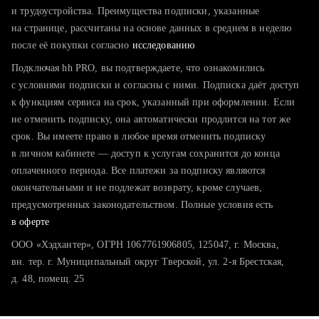
тратите много времени на поиск и вручную поднимаете
и трудоустройства. Преимущества подписки, указанные
резюме
на странице, рассчитаны на основе данных в среднем в неделю
после её покупки согласно
хотите сравнить себя с конкурентами и оценить шансы
исследованию
Подключая hh PRO, вы подтверждаете, что ознакомились
с условиями подписки и согласны с ними. Подписка даёт доступ
к функциям сервиса на срок, указанный при оформлении. Если
не отменить подписку, она автоматически продлится на тот же
срок. Вы имеете право в любое время отменить подписку
в личном кабинете — доступ к услугам сохранится до конца
оплаченного периода. Все платежи за подписку являются
окончательными и не подлежат возврату, кроме случаев,
предусмотренных законодательством. Полные условия есть
в оферте
ООО «Хэдхантер», ОГРН 1067761906805, 125047, г. Москва,
вн. тер. г. Муниципальный округ Тверской, ул. 2-я Брестская,
д. 48, помещ. 25