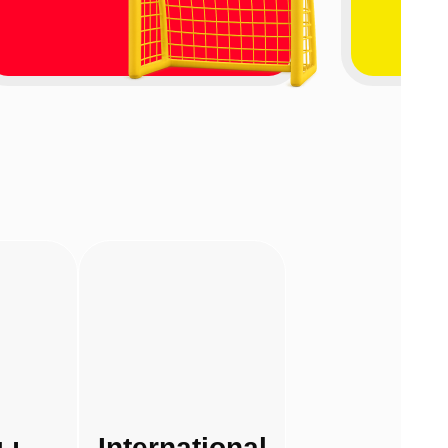
бы
International
бы
International