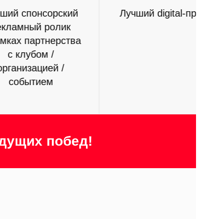
Лучший digital-проект
Лучшая спо
интеграция/
в кибер
за акти
спонсорск
киберспо
кома
удущих побед!