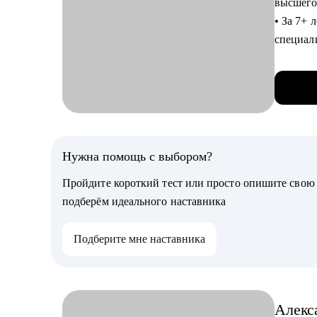
высшего
• Обсуд
• За 7+ 
специали
Кому мо
др).
• Produc
• Являюс
• Projec
сопровож
• Бизне
Консалт
• Тести
• Послед
• Людям
различн
Нужна помощь с выбором?
ATS.
Пройдите короткий тест или просто опишите сво
подберём идеального наставника
С чем п
• Профо
Подберите мне наставника
• Страт
специал
• Оценк
• Разра
Алекс
• Подго