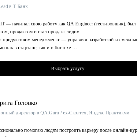
Lead в Т-Банк
в IT — начинал свою работу как QA Engineer (тестировщик), был
том, продактом и стал продакт лидом
а в продуктовом менеджменте — управлял разработкой и смежн
и как в стартапе, так и в бигтехе
но понимаю весь цикл разработки от идеи до ее реализации
ведую" result-oriented подход менеджмента
Выбрать услугу
омогу:
ть резюме, которое отлично раскрывает ваши ценности и достиж
ает нужных работодателей
рита
Головко
товиться к собеседованию
нтовать себя и свои достижения
онный директор в QA.Guru / ex-Сколтех, Яндекс Практикум
вить план развития в текущей роли
ить план по переходу в другую роль
ссионально помогаю людям построить карьеру после онлайн-кур
ь с адаптацией на новом месте работы