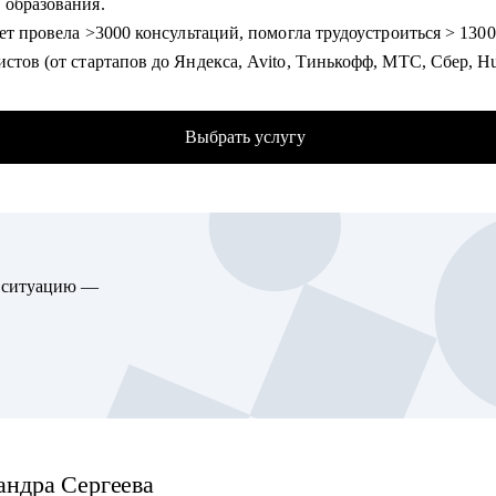
 образования.
ить и помочь решить сложный кейс в B2B продукте
лет провела >3000 консультаций, помогла трудоустроиться > 1300
стов (от стартапов до Яндекса, Avito, Тинькофф, МТС, Сбер, H
гу помочь:
t Manager'ам
ь карьерным консультантом в агентстве LifeCareerBalance,
t Manager'ам
Выбрать услугу
даю Senior-специалистов и Middle & C-level менеджеров (IT, Dig
с-аналитикам
инг, Производство).
ровщикам
ние 2 года активно сотрудничаю с CareerTech-стартапами, иссл
, делающим первые шаги в IT
ые AI-решения для карьеры, слежу за изменениями в работе пло
ю ситуацию —
омогу:
риентация для начинающих и меняющих вектор;
егия поиска работы (как для начинающих, так и продолжающих 
истов, также после онлайн-курсов);
а своих компетенцией и востребованностью на рынке труда;
ботка резюме, подходящего под стратегию поиска работы;
андра
Сергеева
товка к собеседованию (скрининг с HR, финальное с руководите