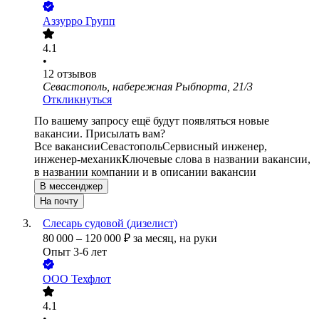
Аззурро Групп
4.1
•
12
отзывов
Севастополь, набережная Рыбпорта, 21/3
Откликнуться
По вашему запросу ещё будут появляться новые
вакансии. Присылать вам?
Все вакансии
Севастополь
Сервисный инженер,
инженер-механик
Ключевые слова в названии вакансии,
в названии компании и в описании вакансии
В мессенджер
На почту
Слесарь судовой (дизелист)
80 000
–
120 000
₽
за месяц,
на руки
Опыт 3-6 лет
ООО
Техфлот
4.1
•