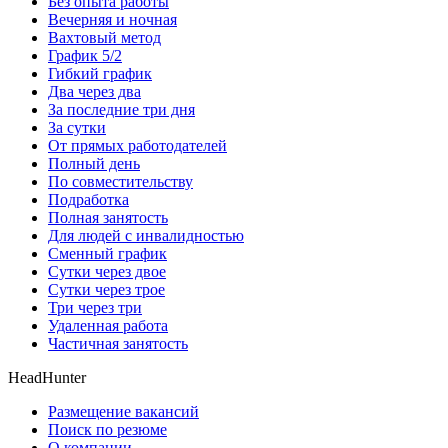
Без опыта работы
Вечерняя и ночная
Вахтовый метод
График 5/2
Гибкий график
Два через два
За последние три дня
За сутки
От прямых работодателей
Полный день
По совместительству
Подработка
Полная занятость
Для людей с инвалидностью
Сменный график
Сутки через двое
Сутки через трое
Три через три
Удаленная работа
Частичная занятость
HeadHunter
Размещение вакансий
Поиск по резюме
О компании