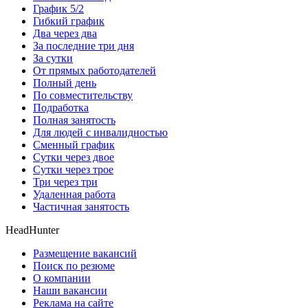
График 5/2
Гибкий график
Два через два
За последние три дня
За сутки
От прямых работодателей
Полный день
По совместительству
Подработка
Полная занятость
Для людей с инвалидностью
Сменный график
Сутки через двое
Сутки через трое
Три через три
Удаленная работа
Частичная занятость
HeadHunter
Размещение вакансий
Поиск по резюме
О компании
Наши вакансии
Реклама на сайте