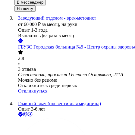
В мессенджер
На почту
Заведующий отделом - врач-методист
от
60 000
₽
за месяц,
на руки
Опыт 1-3 года
Выплаты: Два раза в месяц
ГБУЗС Городская больница №5 - Центр охраны здоровья
2.8
•
3
отзыва
Севастополь, проспект Генерала Острякова, 211А
Можно без резюме
Откликнитесь среди первых
Откликнуться
Главный врач (превентивная медицина)
Опыт 3-6 лет