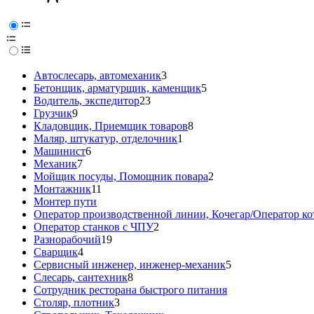
Автослесарь, автомеханик
3
Бетонщик, арматурщик, каменщик
5
Водитель, экспедитор
23
Грузчик
9
Кладовщик, Приемщик товаров
8
Маляр, штукатур, отделочник
1
Машинист
6
Механик
7
Мойщик посуды, Помощник повара
2
Монтажник
11
Монтер пути
Оператор производственной линии, Кочегар/Оператор ко
Оператор станков с ЧПУ
2
Разнорабочий
19
Сварщик
4
Сервисный инженер, инженер-механик
5
Слесарь, сантехник
8
Сотрудник ресторана быстрого питания
Столяр, плотник
3