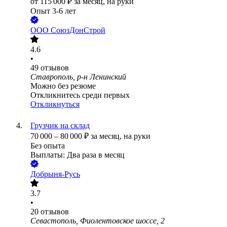
от
115 000
₽
за месяц,
на руки
Опыт 3-6 лет
ООО
СоюзДонСтрой
4.6
•
49
отзывов
Ставрополь, р-н Ленинский
Можно без резюме
Откликнитесь среди первых
Откликнуться
Грузчик на склад
70 000
–
80 000
₽
за месяц,
на руки
Без опыта
Выплаты: Два раза в месяц
Добрыня-Русь
3.7
•
20
отзывов
Севастополь, Фиолентовское шоссе, 2