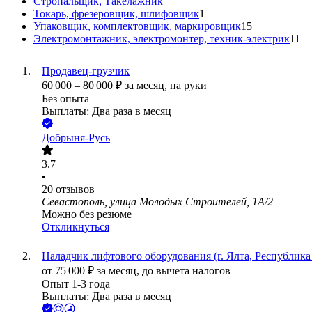
Стропальщик, Такелажник
Токарь, фрезеровщик, шлифовщик
1
Упаковщик, комплектовщик, маркировщик
15
Электромонтажник, электромонтер, техник-электрик
11
Продавец-грузчик
60 000
–
80 000
₽
за месяц,
на руки
Без опыта
Выплаты: Два раза в месяц
Добрыня-Русь
3.7
•
20
отзывов
Севастополь, улица Молодых Строителей, 1А/2
Можно без резюме
Откликнуться
Наладчик лифтового оборудования (г. Ялта, Республик
от
75 000
₽
за месяц,
до вычета налогов
Опыт 1-3 года
Выплаты: Два раза в месяц