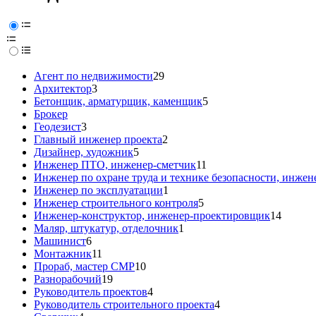
Агент по недвижимости
29
Архитектор
3
Бетонщик, арматурщик, каменщик
5
Брокер
Геодезист
3
Главный инженер проекта
2
Дизайнер, художник
5
Инженер ПТО, инженер-сметчик
11
Инженер по охране труда и технике безопасности, инжен
Инженер по эксплуатации
1
Инженер строительного контроля
5
Инженер-конструктор, инженер-проектировщик
14
Маляр, штукатур, отделочник
1
Машинист
6
Монтажник
11
Прораб, мастер СМР
10
Разнорабочий
19
Руководитель проектов
4
Руководитель строительного проекта
4