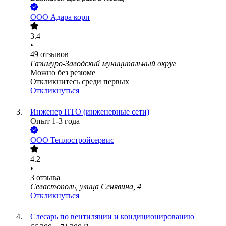
ООО
Адара корп
3.4
•
49
отзывов
Газимуро-Заводский муниципальный округ
Можно без резюме
Откликнитесь среди первых
Откликнуться
Инженер ПТО (инженерные сети)
Опыт 1-3 года
ООО
Теплостройсервис
4.2
•
3
отзыва
Севастополь, улица Сенявина, 4
Откликнуться
Слесарь по вентиляции и кондиционированию