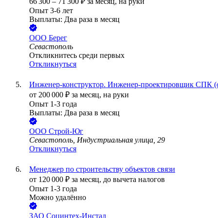
66 300
–
71 300
₽
за месяц,
на руки
Опыт 3-6 лет
Выплаты: Два раза в месяц
ООО
Берег
Севастополь
Откликнитесь среди первых
Откликнуться
Инженер-конструктор. Инженер-проектировщик СПК (о
от
200 000
₽
за месяц,
на руки
Опыт 1-3 года
Выплаты: Два раза в месяц
ООО
Строй-Юг
Севастополь, Индустриальная улица, 29
Откликнуться
Менеджер по строительству объектов связи
от
120 000
₽
за месяц,
до вычета налогов
Опыт 1-3 года
Можно удалённо
ЗАО
Социнтех-Инстал