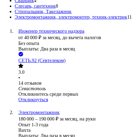
Сварщик
4
Слесарь, сантехник
8
Стропальщик, Такелажник
Электромонтажник, электромонтер, техник-электрик
11
Инженер технического надзора
от
40 000
₽
за месяц,
до вычета налогов
Без опыта
Выплаты: Два раза в месяц
СЕТЬ.92 (Севтелеком)
3.0
•
14
отзывов
Севастополь
Откликнитесь среди первых
Откликнуться
Электромонтажник
180 000
–
190 000
₽
за месяц,
на руки
Опыт 1-3 года
Вахта
Выплаты: Два раза в месяц