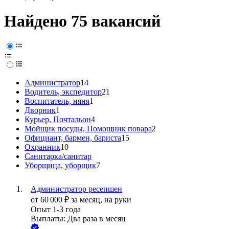
Найдено 75 вакансий
Администратор
14
Водитель, экспедитор
21
Воспитатель, няня
1
Дворник
1
Курьер, Почтальон
4
Мойщик посуды, Помощник повара
2
Официант, бармен, бариста
15
Охранник
10
Санитарка/санитар
Уборщица, уборщик
7
Администратор ресепшен
от
60 000
₽
за месяц,
на руки
Опыт 1-3 года
Выплаты: Два раза в месяц