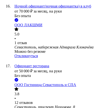
Ночной официант/ночная официантка) в клуб
от
70 000
₽
за месяц,
на руки
Без опыта
ООО
ЛАКШМИ
5.0
•
1
отзыв
Севастополь, набережная Адмирала Клокачёва
Можно без резюме
Откликнуться
Официант ресторана
от
50 000
₽
за месяц,
на руки
Без опыта
ООО
Гостиница Севастополь и СПА
3.8
•
12
отзывов
Севастополь, проспект Нахимова, 8