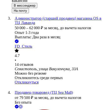
вакансии
В мессенджер
На почту
Администратор (старший продавец) магазина OS в
ТЦ Лаванда
50 000
–
62 000
₽
за месяц,
до вычета налогов
Опыт 1-3 года
Выплаты: Два раза в месяц
FD_Стиль
4.7
•
14
отзывов
Севастополь, улица Вакуленчука, 33А
Можно без резюме
Откликнитесь среди первых
Откликнуться
Продавец-товаровед (ТЦ Sea Mall)
от
79 500
₽
за месяц,
до вычета налогов
Без опыта