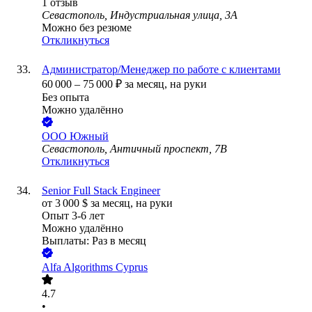
1
отзыв
Севастополь, Индустриальная улица, 3А
Можно без резюме
Откликнуться
Администратор/Менеджер по работе с клиентами
60 000
–
75 000
₽
за месяц,
на руки
Без опыта
Можно удалённо
ООО
Южный
Севастополь, Античный проспект, 7В
Откликнуться
Senior Full Stack Engineer
от
3 000
$
за месяц,
на руки
Опыт 3-6 лет
Можно удалённо
Выплаты: Раз в месяц
Alfa Algorithms Cyprus
4.7
•