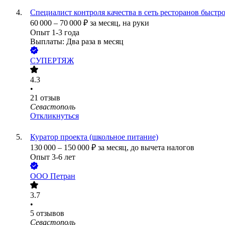
Специалист контроля качества в сеть ресторанов быстр
60 000
–
70 000
₽
за месяц,
на руки
Опыт 1-3 года
Выплаты: Два раза в месяц
СУПЕРТЯЖ
4.3
•
21
отзыв
Севастополь
Откликнуться
Куратор проекта (школьное питание)
130 000
–
150 000
₽
за месяц,
до вычета налогов
Опыт 3-6 лет
ООО
Петран
3.7
•
5
отзывов
Севастополь