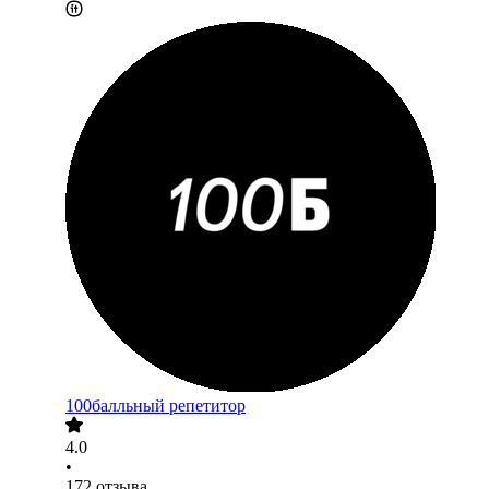
100балльный репетитор
4.0
•
172
отзыва